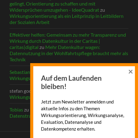
gelingt, Orientierung zu schaffen und mit
Widersprüchen umzugehen - IdeeQuadrat
zu
Wirkungsorientierung als ein Leitprinzip in Leitbildern
der Sozialen Arbeit
Effektiver helfen: Gemeinsam zu mehr Transparenz und
Wirkung durch Datenkultur in der Caritas |
caritas|digital
zu
Mehr Datenkultur wagen:
Datennutzung in der Wohlfahrtspflege braucht mehr als
Technik
×
Sebastian Ottmann
zu
Digitalisierung und
Auf dem Laufenden
Wirkungsorientierung
bleiben!
stefan godehardt-bestmann
zu
Digitalisierung und
Wirkungsorientierung
Jetzt zum Newsletter anmelden und
aktuelle Infos zu den Themen
Tobias
zu
Benötigt man in der Sozialen Arbeit eine
Wirkungsorientierung, Wirkungsanalyse,
Datenstrategie?
Evaluation, Datenanalyse und
Datenkompetenz erhalten.