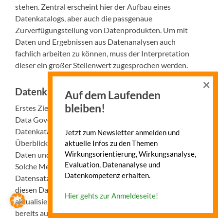
stehen. Zentral erscheint hier der Aufbau eines
Datenkatalogs, aber auch die passgenaue
Zurverfügungstellung von Datenprodukten. Um mit
Daten und Ergebnissen aus Datenanalysen auch
fachlich arbeiten zu können, muss der Interpretation
dieser ein großer Stellenwert zugesprochen werden.
×
Datenkatalog
Auf dem Laufenden
bleiben!
Erstes Ziel beim Aufbau einer Datenkultur und einer
Data Governance sollte die Erstellung eines
Datenkatalogs sein. Ein Datenkatalog gibt einen
Jetzt zum Newsletter anmelden und
Überblick über die in einer Organisation erhobenen
aktuelle Infos zu den Themen
Wirkungsorientierung, Wirkungsanalyse,
Daten und stellt Metadaten zu diesen zur Verfügung.
Evaluation, Datenanalyse und
Solche Metadaten können eine Beschreibung des
Datenkompetenz erhalten.
Datensatzes darstellen, etwa die Information, wer für
diesen Datensatz zuständig ist, wie oft dieser Datensatz
Hier gehts zur Anmeldeseite!
aktualisiert wird, aber auch welche Datenprodukte
bereits auf diesem Datensatz aufbauen.